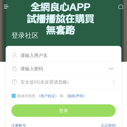


登录社区



安全提问(未设置请忽略)


阅读并同意
《用户协议》
和
《隐私声明》

登录
注册帐号
忘记密码