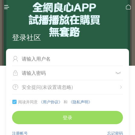


登录社区



安全提问(未设置请忽略)


阅读并同意
《用户协议》
和
《隐私声明》

登录
注册帐号
忘记密码