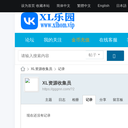
设为首页
收藏本站
简体中文
繁體中文
English
日本語
论坛
我的关注
金币充值
在线客服
帖子
›
XL资源收集员
›
记录
X
XL资源收集员
L
https://gggnn.com/?2
乐
主题
日志
相册
记录
分享
留言板
园
论
现在还没有记录
坛
社