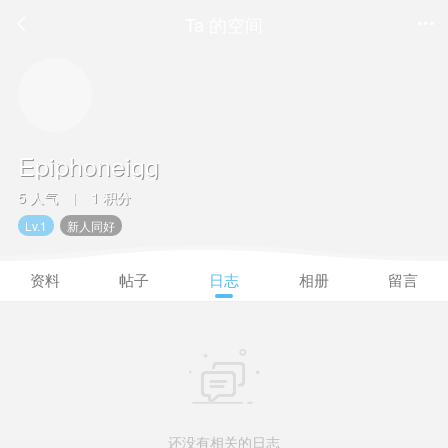
Ta 的空间


Epiphoneigg
5 人气
1 积分
|
Lv.1
新人同好
资料
帖子
日志
相册
留言

还没有相关的日志