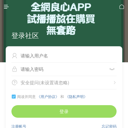


登录社区



安全提问(未设置请忽略)


阅读并同意
《用户协议》
和
《隐私声明》

登录
注册帐号
忘记密码