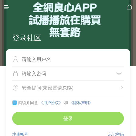


登录社区



安全提问(未设置请忽略)


阅读并同意
《用户协议》
和
《隐私声明》

登录
注册帐号
忘记密码