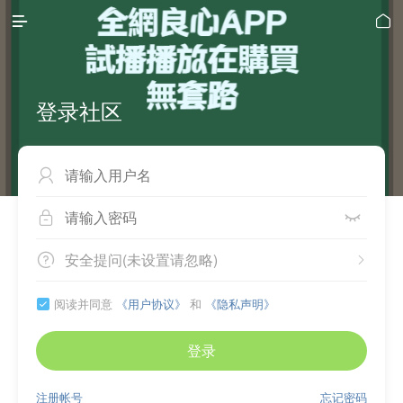


登录社区



安全提问(未设置请忽略)


阅读并同意
《用户协议》
和
《隐私声明》

登录
注册帐号
忘记密码