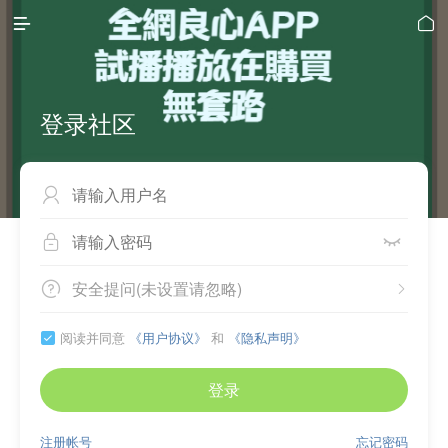


登录社区



安全提问(未设置请忽略)


阅读并同意
《用户协议》
和
《隐私声明》

登录
注册帐号
忘记密码