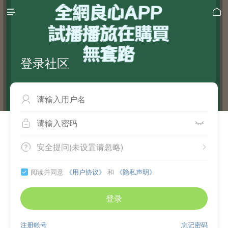


登录社区



安全提问(未设置请忽略)


阅读并同意
《用户协议》
和
《隐私声明》

登录
注册帐号
忘记密码